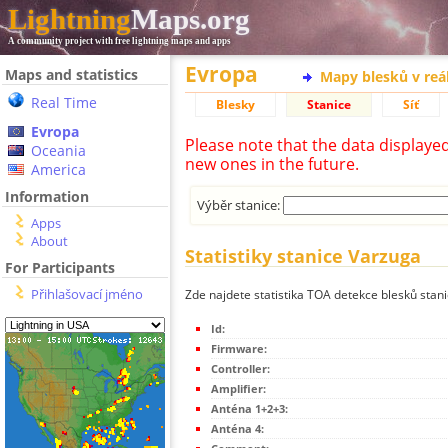
Lightning
Maps.org
A community project with free lightning maps and apps
Evropa
Maps and statistics
Mapy blesků v reá
Real Time
Blesky
Stanice
Síť
Evropa
Please note that the data displaye
Oceania
new ones in the future.
America
Information
Výběr stanice:
Apps
About
Statistiky stanice Varzuga
For Participants
Přihlašovací jméno
Zde najdete statistika TOA detekce blesků stan
Id:
Firmware:
Controller:
Amplifier:
Anténa 1+2+3:
Anténa 4: