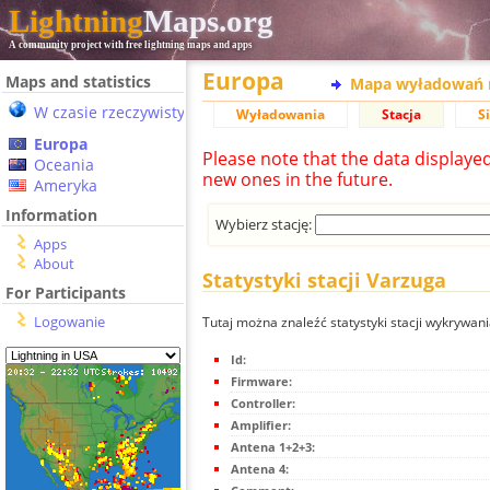
Lightning
Maps.org
A community project with free lightning maps and apps
Europa
Maps and statistics
Mapa wyładowań 
W czasie rzeczywistym
Wyładowania
Stacja
S
Europa
Please note that the data displaye
Oceania
new ones in the future.
Ameryka
Information
Wybierz stację:
Apps
About
Statystyki stacji Varzuga
For Participants
Logowanie
Tutaj można znaleźć statystyki stacji wykrywan
Id:
Firmware:
Controller:
Amplifier:
Antena 1+2+3:
Antena 4: