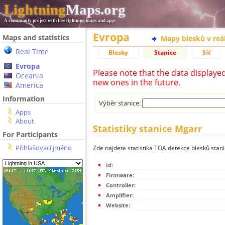
Lightning
Maps.org
A community project with free lightning maps and apps
Evropa
Maps and statistics
Mapy blesků v reá
Real Time
Blesky
Stanice
Síť
Evropa
Please note that the data displaye
Oceania
new ones in the future.
America
Information
Výběr stanice:
Apps
About
Statistiky stanice Mgarr
For Participants
Přihlašovací jméno
Zde najdete statistika TOA detekce blesků stan
Id:
Firmware:
Controller:
Amplifier:
Website: