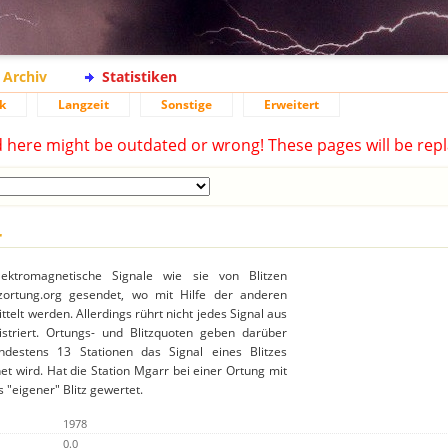
Archiv
Statistiken
k
Langzeit
Sonstige
Erweitert
d here might be outdated or wrong! These pages will be repl
r
lektromagnetische Signale wie sie von Blitzen
ortung.org gesendet, wo mit Hilfe der anderen
ttelt werden. Allerdings rührt nicht jedes Signal aus
gistriert. Ortungs- und Blitzquoten geben darüber
destens 13 Stationen das Signal eines Blitzes
t wird. Hat die Station Mgarr bei einer Ortung mit
 "eigener" Blitz gewertet.
1978
0.0