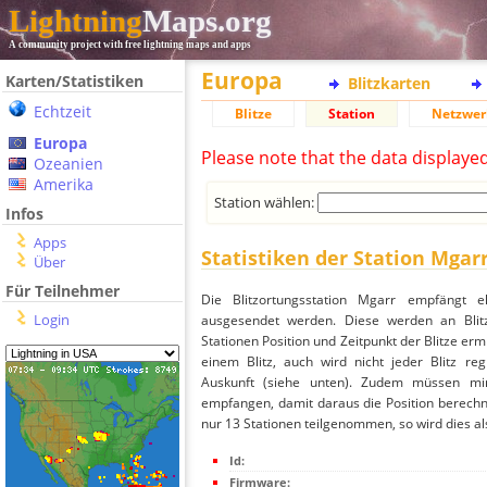
Lightning
Maps.org
A community project with free lightning maps and apps
Europa
Karten/Statistiken
Blitzkarten
Echtzeit
Blitze
Station
Netzwer
Europa
Please note that the data displaye
Ozeanien
Amerika
Station wählen:
Infos
Apps
Statistiken der Station Mgar
Über
Für Teilnehmer
Die Blitzortungsstation Mgarr empfängt e
Login
ausgesendet werden. Diese werden an Blitz
Stationen Position und Zeitpunkt der Blitze ermi
einem Blitz, auch wird nicht jeder Blitz re
Auskunft (siehe unten). Zudem müssen min
empfangen, damit daraus die Position berechne
nur 13 Stationen teilgenommen, so wird dies als
Id:
Firmware: