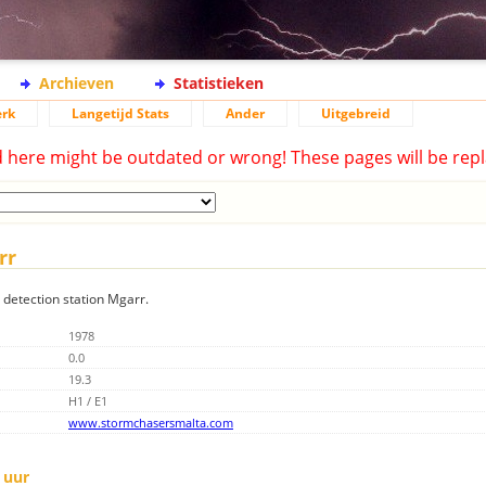
Archieven
Statistieken
rk
Langetijd Stats
Ander
Uitgebreid
d here might be outdated or wrong! These pages will be repl
rr
g detection station Mgarr.
1978
0.0
19.3
H1 / E1
www.stormchasersmalta.com
 uur