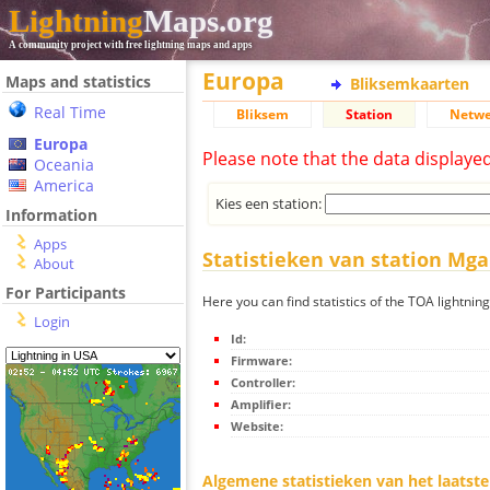
Lightning
Maps.org
A community project with free lightning maps and apps
Europa
Maps and statistics
Bliksemkaarten
Real Time
Bliksem
Station
Netwe
Europa
Please note that the data displaye
Oceania
America
Kies een station:
Information
Apps
Statistieken van station Mga
About
For Participants
Here you can find statistics of the TOA lightnin
Login
Id:
Firmware:
Controller:
Amplifier:
Website:
Algemene statistieken van het laatste