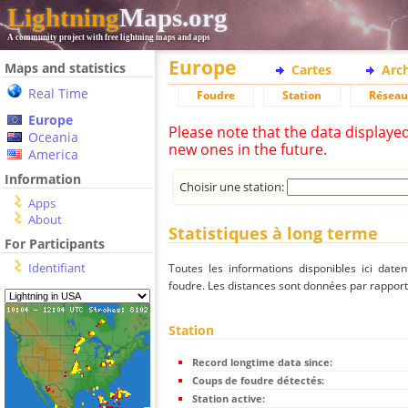
Lightning
Maps.org
A community project with free lightning maps and apps
Europe
Maps and statistics
Cartes
Arc
Real Time
Foudre
Station
Réseau
Europe
Please note that the data displaye
Oceania
new ones in the future.
America
Information
Choisir une station:
Apps
About
Statistiques à long terme
For Participants
Identifiant
Toutes les informations disponibles ici dat
foudre. Les distances sont données par rapport 
Station
Record longtime data since:
Coups de foudre détectés:
Station active: