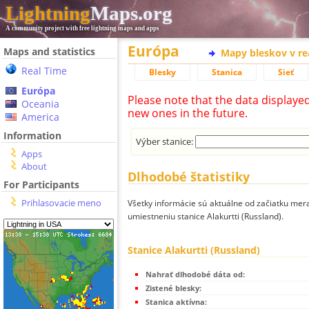
Lightning
Maps.org
A community project with free lightning maps and apps
Európa
Maps and statistics
Mapy bleskov v r
Real Time
Blesky
Stanica
Sieť
Európa
Please note that the data displaye
Oceania
new ones in the future.
America
Information
Výber stanice:
Apps
About
Dlhodobé štatistiky
For Participants
Prihlasovacie meno
Všetky informácie sú aktuálne od začiatku mera
umiestneniu stanice Alakurtti (Russland).
Stanice Alakurtti (Russland)
Nahrať dlhodobé dáta od:
Zistené blesky:
Stanica aktívna: