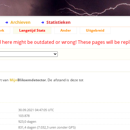
Archieven
Statistieken
rk
Langetijd Stats
Ander
Uitgebreid
d here might be outdated or wrong! These pages will be repl
rt van
Mijn
Bliksemdetector
. De afstand is deze tot
30.09.2021 04:47:05 UTC
103.878
923,0 dagen
831,4 dagen (7.032,3 uren zonder GPS)