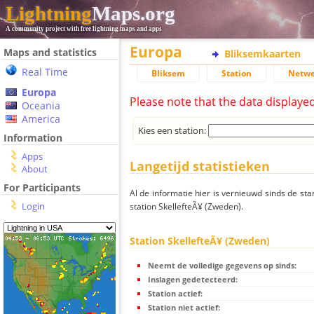
Lightning
Maps.org
A community project with free lightning maps and apps
Europa
Maps and statistics
Bliksemkaarten
Real Time
Bliksem
Station
Netwe
Europa
Please note that the data displaye
Oceania
America
Kies een station:
Information
Apps
Langetijd statistieken
About
For Participants
Al de informatie hier is vernieuwd sinds de sta
Login
station SkellefteÃ¥ (Zweden).
Station SkellefteÃ¥ (Zweden)
Neemt de volledige gegevens op sinds:
Inslagen gedetecteerd:
Station actief:
Station niet actief: