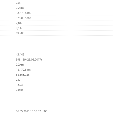
255
2,2km
18.470,8km
125.067.887
2,8%
0,1%
69.206
43.443
598.139 (25.06.2017)
2,2km
18.470,8km
38.568.726
757
1.593
2.050
06.05.2011 10:10:52 UTC