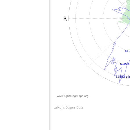
tulkojis Edgars Bušs