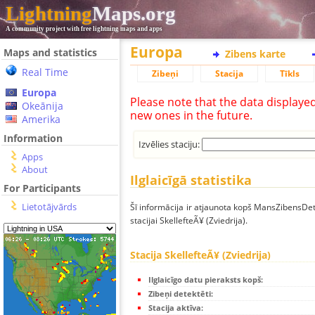
Lightning
Maps.org
A community project with free lightning maps and apps
Europa
Maps and statistics
Zibens karte
Real Time
Zibeņi
Stacija
Tīkls
Europa
Please note that the data displaye
Okeānija
new ones in the future.
Amerika
Information
Izvēlies staciju:
Apps
About
Ilglaicīgā statistika
For Participants
Lietotājvārds
Šī informācija ir atjaunota kopš MansZibensDet
stacijai SkellefteÃ¥ (Zviedrija).
Stacija SkellefteÃ¥ (Zviedrija)
Ilglaicīgo datu pieraksts kopš:
Zibeņi detektēti:
Stacija aktīva: