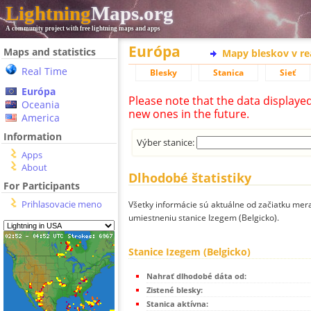
Lightning
Maps.org
A community project with free lightning maps and apps
Európa
Maps and statistics
Mapy bleskov v r
Real Time
Blesky
Stanica
Sieť
Európa
Please note that the data displaye
Oceania
new ones in the future.
America
Information
Výber stanice:
Apps
About
Dlhodobé štatistiky
For Participants
Prihlasovacie meno
Všetky informácie sú aktuálne od začiatku mera
umiestneniu stanice Izegem (Belgicko).
Stanice Izegem (Belgicko)
Nahrať dlhodobé dáta od:
Zistené blesky:
Stanica aktívna: