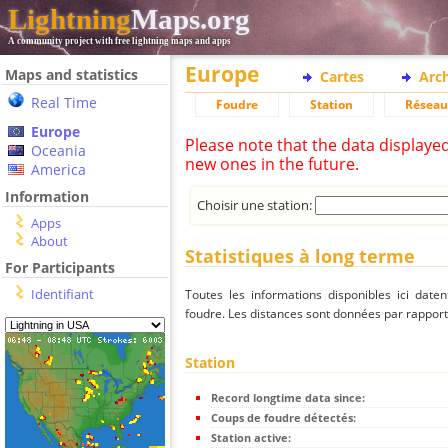
Lightning
Maps.org
A community project with free lightning maps and apps
Europe
Maps and statistics
Cartes
Arc
Real Time
Foudre
Station
Réseau
Europe
Please note that the data displaye
Oceania
new ones in the future.
America
Information
Choisir une station:
Apps
About
Statistiques à long terme
For Participants
Identifiant
Toutes les informations disponibles ici dat
foudre. Les distances sont données par rapport 
Station
Record longtime data since:
Coups de foudre détectés:
Station active: