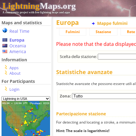
Lightning
Maps.org
A community project with free lightning maps and apps
Europa
Maps and statistics
Mappe fulmini
Real Time
Fulmini
Stazione
Rete 
Europa
Please note that the data displaye
Oceania
America
Scelta della stazione:
Information
Apps
Statistiche avanzate
About
For Participants
Statistiche avanzate che possono essere utili all
Login
Zona:
Partecipazione stazione
For detecting and locating a stroke, a minimum o
Hint: The scale is logarithmic!