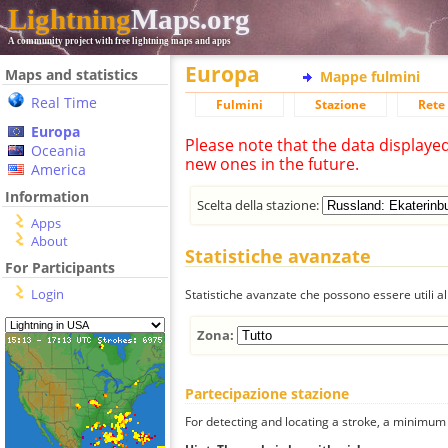
Lightning
Maps.org
A community project with free lightning maps and apps
Europa
Maps and statistics
Mappe fulmini
Real Time
Fulmini
Stazione
Rete 
Europa
Please note that the data displaye
Oceania
new ones in the future.
America
Information
Scelta della stazione:
Apps
About
Statistiche avanzate
For Participants
Login
Statistiche avanzate che possono essere utili all
Zona:
Partecipazione stazione
For detecting and locating a stroke, a minimum o