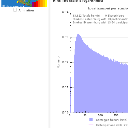
Hint: The scale is logarithmic!
Animation