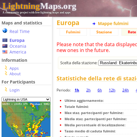
Lightning
Maps.org
A community project with free lightning maps and apps
Europa
Maps and statistics
Mappe fulmini
Real Time
Fulmini
Stazione
Rete 
Europa
Please note that the data displaye
Oceania
new ones in the future.
America
Information
Scelta della stazione:
Apps
About
Statistiche della rete di staz
For Participants
Login
Periodo:
1h
2h
6h
12h
24h
Ultimo aggiornamento:
Totale fulmini:
Max staz. partecipanti per fulmine:
Media staz. partecipanti per fulmine:
Media percentuale di localizzazione:
Tasso medio di caduta fulmini: