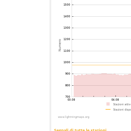
74
19.5
Svezia
S
75
10.4
Norvegia
Ã
76
19.4
Polonia
Wy
77
19.5
Svezia
Av
78
19.5
Polonia
?
79
19.5
Polonia
L
80
19.5
Polonia
W
81
19.5
Svezia
No
82
19.4
Norvegia
B
83
19.5
Polonia
Br
84
19.5
Svezia
A
85
19.5
Polonia
Ku
86
19.5
Svezia
K
87
10.3
Polonia
Gd
88
19.1
Svezia
B
89
10.4
Polonia
Rz
90
10.4
Polonia
Ty
91
19.5
Svezia
Ã
92
19.5
Polonia
Ci
93
19.5
Svezia
Mo
94
19.3
Svezia
Li
95
19.3
Polonia
Mi
96
19.5
Polonia
P
97
19.3
Svezia
Be
98
19.3
Svezia
Gr
99
19.3
Polonia
Ka
100
19.5
Polonia
To
101
19.5
Svezia
?
Segnali di tutte le stazioni