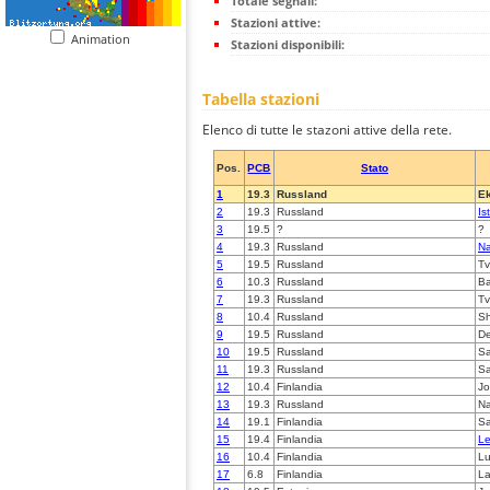
Totale segnali:
Stazioni attive:
Animation
Stazioni disponibili:
Tabella stazioni
Elenco di tutte le stazoni attive della rete.
Pos.
PCB
Stato
1
19.3
Russland
Ek
2
19.3
Russland
Is
3
19.5
?
?
4
19.3
Russland
Na
5
19.5
Russland
Tv
6
10.3
Russland
Ba
7
19.3
Russland
Tv
8
10.4
Russland
S
9
19.5
Russland
D
10
19.5
Russland
Sa
11
19.3
Russland
Sa
12
10.4
Finlandia
Jo
13
19.3
Russland
Na
14
19.1
Finlandia
Sa
15
19.4
Finlandia
Le
16
10.4
Finlandia
L
17
6.8
Finlandia
La