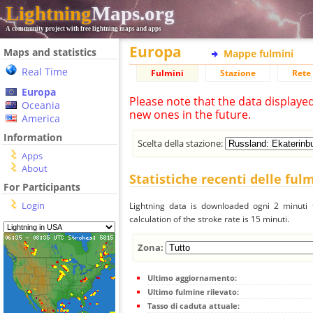
Lightning
Maps.org
A community project with free lightning maps and apps
Europa
Maps and statistics
Mappe fulmini
Real Time
Fulmini
Stazione
Rete 
Europa
Please note that the data displaye
Oceania
new ones in the future.
America
Information
Scelta della stazione:
Apps
About
Statistiche recenti delle ful
For Participants
Login
Lightning data is downloaded ogni 2 minuti f
calculation of the stroke rate is 15 minuti.
Zona:
Ultimo aggiornamento:
Ultimo fulmine rilevato:
Tasso di caduta attuale: