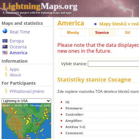
Lightning
Maps.org
A community project with free lightning maps and apps
America
Maps and statistics
Mapy blesků v reá
Real Time
Blesky
Stanice
Síť
Evropa
Please note that the data displaye
Oceania
new ones in the future.
America
Information
Výběr stanice:
Apps
About
Statistiky stanice Cocagne
For Participants
Přihlašovací jméno
Zde najdete statistika TOA detekce blesků stan
Id:
Firmware:
Controller:
Amplifier:
Anténa 1+2:
Comment: