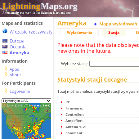
Lightning
Maps.org
A community project with free lightning maps and apps
Ameryka
Maps and statistics
Mapa wyładowań 
W czasie rzeczywistym
Wyładowania
Stacja
S
Europa
Please note that the data displaye
Oceania
new ones in the future.
Ameryka
Information
Wybierz stację:
Apps
About
Statystyki stacji Cocagne
For Participants
Logowanie
Tutaj można znaleźć statystyki stacji wykrywa
Id:
Firmware:
Controller:
Amplifier:
Antena 1+2:
Comment: