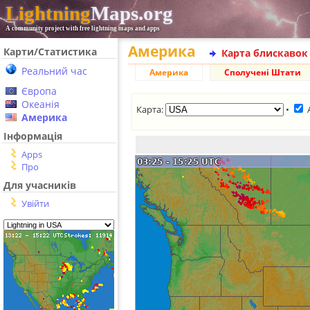
Lightning
Maps.org
A community project with free lightning maps and apps
Америка
Карти/Статистика
Карта блискавок
Реальний час
Америка
Сполучені Штати
Європа
Океанія
Карта:
•
Америка
Інформація
Apps
Про
Для учасників
Увійти