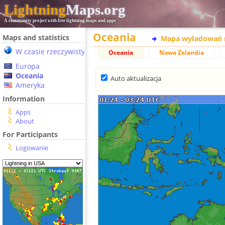
Lightning
Maps.org
A community project with free lightning maps and apps
Oceania
Maps and statistics
Mapa wyładowań 
W czasie rzeczywistym
Oceania
Nowa Zelandia
Europa
Oceania
Auto aktualizacja
Ameryka
Information
Apps
About
For Participants
Logowanie