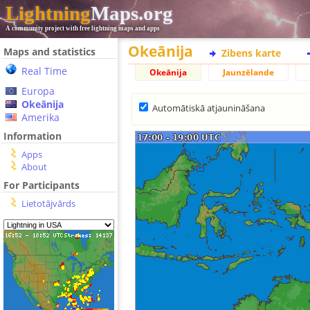
Lightning
Maps.org
A community project with free lightning maps and apps
Okeānija
Maps and statistics
Zibens karte
Real Time
Okeānija
Jaunzēlande
Europa
Okeānija
Automātiskā atjaunināšana
Amerika
Information
Apps
About
For Participants
Lietotājvārds