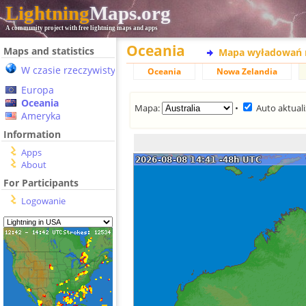
Lightning
Maps.org
A community project with free lightning maps and apps
Oceania
Maps and statistics
Mapa wyładowań 
W czasie rzeczywistym
Oceania
Nowa Zelandia
Europa
Oceania
Mapa:
•
Auto aktuali
Ameryka
Information
Apps
About
For Participants
Logowanie