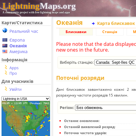
Lightning
Maps.org
A community project with free lightning maps and apps
Океанія
Карти/Статистика
Карта блискавок
Реальний час
Блискавки
Станція
М
Європа
Please note that the data displaye
Океанія
new ones in the future.
Америка
Інформація
Виберіть станцію:
Apps
Про
Поточні розряди
Для учасників
Увійти
Дані блискавок завантажено кожні 2 хвил
розрахунку частоти розрядів 15 хвилин.
Регіон:
Останнє оновлення:
Останній виявлений розряд:
Поточна частота ударів: