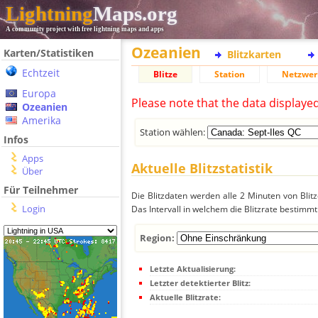
Lightning
Maps.org
A community project with free lightning maps and apps
Ozeanien
Karten/Statistiken
Blitzkarten
Echtzeit
Blitze
Station
Netzwer
Europa
Please note that the data displaye
Ozeanien
Amerika
Station wählen:
Infos
Apps
Aktuelle Blitzstatistik
Über
Für Teilnehmer
Die Blitzdaten werden alle 2 Minuten von Bli
Login
Das Intervall in welchem die Blitzrate bestimmt
Region:
Letzte Aktualisierung:
Letzter detektierter Blitz:
Aktuelle Blitzrate: