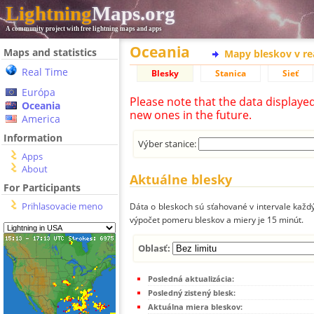
Lightning
Maps.org
A community project with free lightning maps and apps
Oceania
Maps and statistics
Mapy bleskov v r
Real Time
Blesky
Stanica
Sieť
Európa
Please note that the data displaye
Oceania
new ones in the future.
America
Information
Výber stanice:
Apps
About
Aktuálne blesky
For Participants
Prihlasovacie meno
Dáta o bleskoch sú sťahované v intervale každý
výpočet pomeru bleskov a miery je 15 minút.
Oblasť:
Posledná aktualizácia:
Posledný zistený blesk:
Aktuálna miera bleskov: