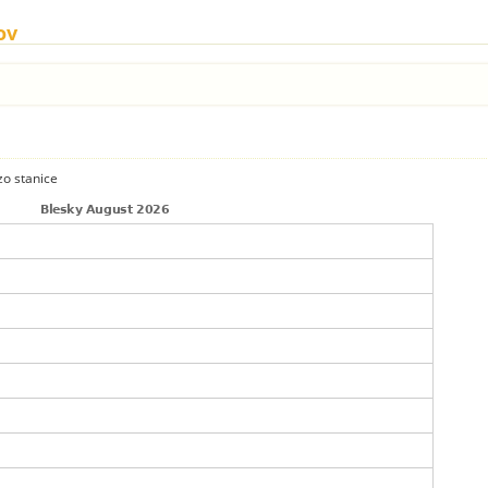
ov
zo stanice