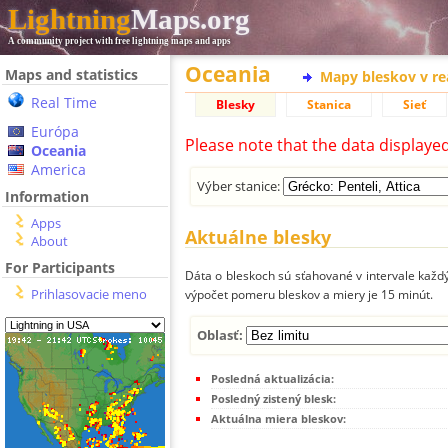
Lightning
Maps.org
A community project with free lightning maps and apps
Oceania
Maps and statistics
Mapy bleskov v r
Real Time
Blesky
Stanica
Sieť
Európa
Please note that the data displaye
Oceania
America
Výber stanice:
Information
Apps
Aktuálne blesky
About
For Participants
Dáta o bleskoch sú sťahované v intervale každý
Prihlasovacie meno
výpočet pomeru bleskov a miery je 15 minút.
Oblasť:
Posledná aktualizácia:
Posledný zistený blesk:
Aktuálna miera bleskov: