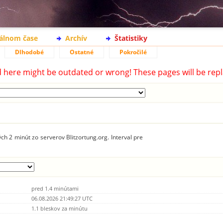
eálnom čase
Archív
Štatistiky
Dlhodobé
Ostatné
Pokročilé
d here might be outdated or wrong! These pages will be repl
ch 2 minút zo serverov Blitzortung.org. Interval pre
pred 1.4 minútami
06.08.2026 21:49:27 UTC
1.1 bleskov za minútu