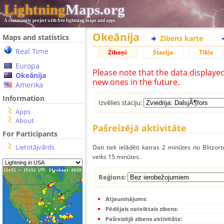
Lightning
Maps.org
A community project with free lightning maps and apps
Okeānija
Maps and statistics
Zibens karte
Real Time
Zibeņi
Stacija
Tīkls
Europa
Please note that the data displaye
Okeānija
new ones in the future.
Amerika
Information
Izvēlies staciju:
Apps
About
Pašreizējā aktivitāte
For Participants
Lietotājvārds
Dati tiek ielādēti katras 2 minūtes no Blitzor
veiks 15 minūtes.
Reģions:
Atjauninājums:
Pēdējais noteiktais zibens:
Pašreizējā zibens aktivitāte: