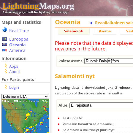
Lightning
Maps.org
A community project with free lightning maps and apps
Oceania
Maps and statistics
Reaaliaikainen sa
Real Time
Salamointi
Asema
Ver
Eurooppa
Please note that the data displaye
Oceania
new ones in the future.
America
Information
Valitse asema:
Apps
About
Salamointi nyt
For Participants
Login
Lightning data is downloaded joka 2 minuutti 
calculation of the stroke rate is minuuttia.
Alue:
Last update:
Viimeisin havaittu salamanisku:
Salamoiden iskutiheys juuri nyt: