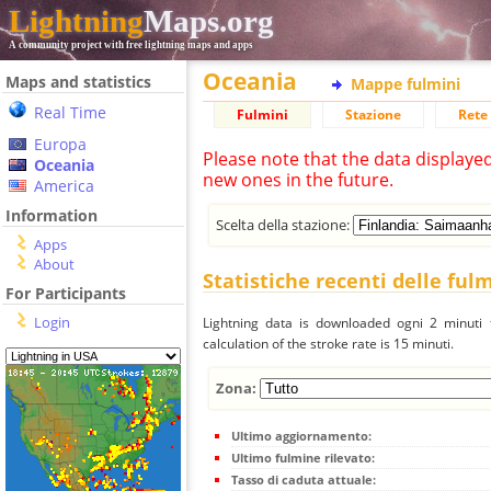
Lightning
Maps.org
A community project with free lightning maps and apps
Oceania
Maps and statistics
Mappe fulmini
Real Time
Fulmini
Stazione
Rete 
Europa
Please note that the data displaye
Oceania
new ones in the future.
America
Information
Scelta della stazione:
Apps
About
Statistiche recenti delle ful
For Participants
Login
Lightning data is downloaded ogni 2 minuti f
calculation of the stroke rate is 15 minuti.
Zona:
Ultimo aggiornamento:
Ultimo fulmine rilevato:
Tasso di caduta attuale: