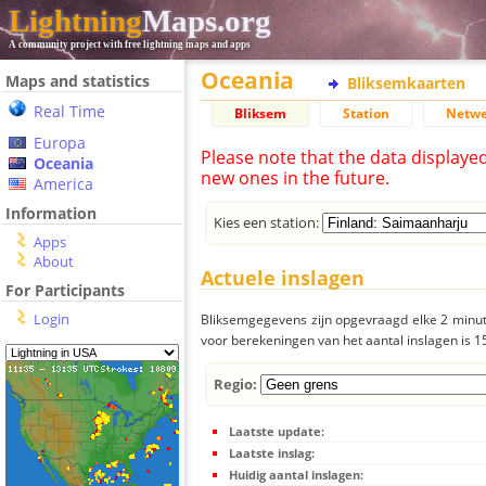
Lightning
Maps.org
A community project with free lightning maps and apps
Oceania
Maps and statistics
Bliksemkaarten
Real Time
Bliksem
Station
Netwe
Europa
Please note that the data displaye
Oceania
new ones in the future.
America
Information
Kies een station:
Apps
About
Actuele inslagen
For Participants
Login
Bliksemgegevens zijn opgevraagd elke 2 minute
voor berekeningen van het aantal inslagen is 
Regio:
Laatste update:
Laatste inslag:
Huidig aantal inslagen: