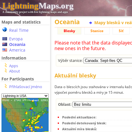
Lightning
Maps.org
A community project with free lightning maps and apps
Oceania
Maps and statistics
Mapy blesků v reá
Real Time
Blesky
Stanice
Síť
Evropa
Please note that the data displaye
Oceania
new ones in the future.
America
Information
Výběr stanice:
Apps
About
Aktuální blesky
For Participants
Přihlašovací jméno
Data o blescích jsou stahována v intervalu každ
výpočet poměru blesků a míry je 15 minut.
Oblast:
Poslední aktualizace:
Poslední detekovaný blesk:
Aktuální míra blesků: