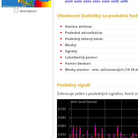
2539
,
2532
,
2535
,
2531
,
2533
,
2536
,
2540
Animation
Všeobecné štatistiky za poslednú hod
Stanica aktívna:
Posledná aktualizácia:
Posledný zistený blesk:
Blesky:
Signály:
Lokalizačný pomer:
Pomer bleskov:
Blesky stanice - min. zúčastnených (14-18 s
Posledný signál
Zobrazuje jeden z posledných signálov, ktoré st