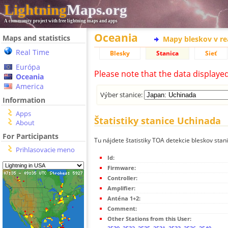
Lightning
Maps.org
A community project with free lightning maps and apps
Oceania
Maps and statistics
Mapy bleskov v r
Real Time
Blesky
Stanica
Sieť
Európa
Please note that the data displaye
Oceania
America
Výber stanice:
Information
Apps
Štatistiky stanice Uchinada
About
For Participants
Tu nájdete štatistiky TOA detekcie bleskov stan
Prihlasovacie meno
Id:
Firmware:
Controller:
Amplifier:
Anténa 1+2:
Comment:
Other Stations from this User: