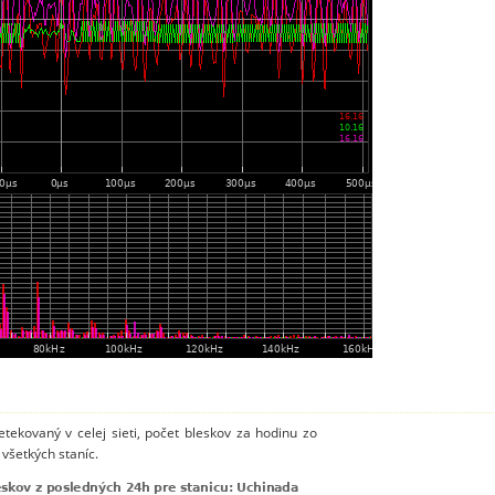
tekovaný v celej sieti, počet bleskov za hodinu zo
všetkých staníc.