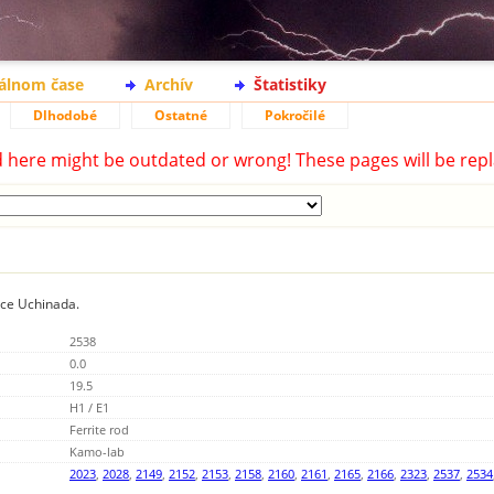
eálnom čase
Archív
Štatistiky
Dlhodobé
Ostatné
Pokročilé
d here might be outdated or wrong! These pages will be repl
ice Uchinada.
2538
0.0
19.5
H1 / E1
Ferrite rod
Kamo-lab
2023
,
2028
,
2149
,
2152
,
2153
,
2158
,
2160
,
2161
,
2165
,
2166
,
2323
,
2537
,
2534