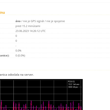
inu
áno
/
nie je GPS signál
/
nie je spojenie
pred 15.2 minútami
23.06.2023 14:26:12 UTC
0
0
-
0.0%
tanice):
0 (0.0%)
anica odoslala na server.