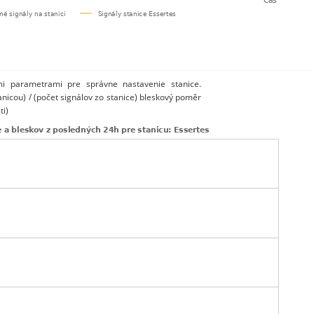
mi parametrami pre správne nastavenie stanice.
anicou) / (počet signálov zo stanice) bleskový poměr
ti)