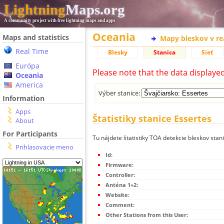
Lightning
Maps.org
A community project with free lightning maps and apps
Oceania
Maps and statistics
Mapy bleskov v r
Real Time
Blesky
Stanica
Sieť
Európa
Please note that the data displaye
Oceania
America
Výber stanice:
Information
Apps
Štatistiky stanice Essertes
About
For Participants
Tu nájdete štatistiky TOA detekcie bleskov stan
Prihlasovacie meno
Id:
Firmware:
Controller:
Anténa 1+2:
Website:
Comment:
Other Stations from this User: