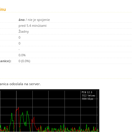
inu
áno
/
nie je spojenie
pred 5.4 minútami
Žiadny
0
0
-
0.0%
tanice):
0 (0.0%)
anica odoslala na server.