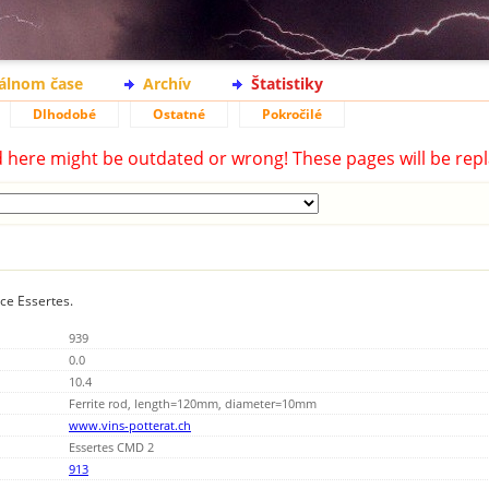
eálnom čase
Archív
Štatistiky
Dlhodobé
Ostatné
Pokročilé
d here might be outdated or wrong! These pages will be repl
ice Essertes.
939
0.0
10.4
Ferrite rod, length=120mm, diameter=10mm
www.vins-potterat.ch
Essertes CMD 2
913