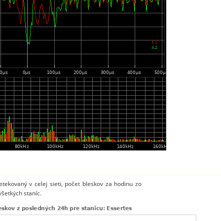
tekovaný v celej sieti, počet bleskov za hodinu zo
všetkých staníc.