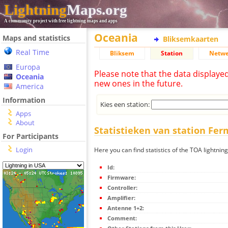
Lightning
Maps.org
A community project with free lightning maps and apps
Oceania
Maps and statistics
Bliksemkaarten
Real Time
Bliksem
Station
Netwe
Europa
Please note that the data displaye
Oceania
new ones in the future.
America
Information
Kies een station:
Apps
About
Statistieken van station Fe
For Participants
Login
Here you can find statistics of the TOA lightnin
Id:
Firmware:
Controller:
Amplifier:
Antenne 1+2:
Comment: