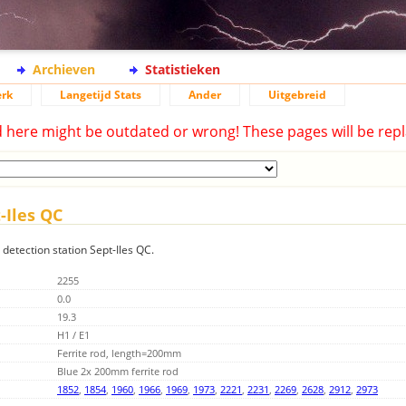
Archieven
Statistieken
rk
Langetijd Stats
Ander
Uitgebreid
d here might be outdated or wrong! These pages will be repl
-Iles QC
 detection station Sept-Iles QC.
2255
0.0
19.3
H1 / E1
Ferrite rod, length=200mm
Blue 2x 200mm ferrite rod
1852
,
1854
,
1960
,
1966
,
1969
,
1973
,
2221
,
2231
,
2269
,
2628
,
2912
,
2973