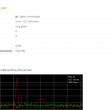
 uur
ja
/
geen ontvangst
voor 12,5 minuten
nog geen
0
0
-
0,0%
tations):
0 (0,0%)
n did send to the server.