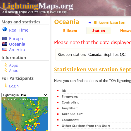
Lightning
Maps.org
A community project with free lightning maps and apps
Oceania
Maps and statistics
Bliksemkaarten
Real Time
Bliksem
Station
Netwe
Europa
Please note that the data displaye
Oceania
America
Kies een station:
Information
Apps
Statistieken van station Sept
About
For Participants
Here you can find statistics of the TOA lightning
Login
Id:
Firmware:
Controller:
Amplifier:
Antenne 1+2:
Comment:
Other Stations from this User: