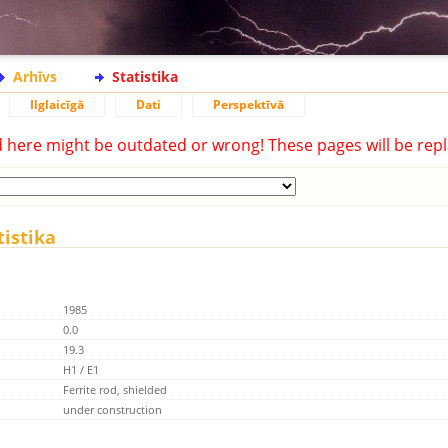
Arhīvs
Statistika
Ilglaicīgā
Dati
Perspektīvā
d here might be outdated or wrong! These pages will be repl
tistika
1985
0.0
19.3
H1 / E1
Ferrite rod, shielded
under construction