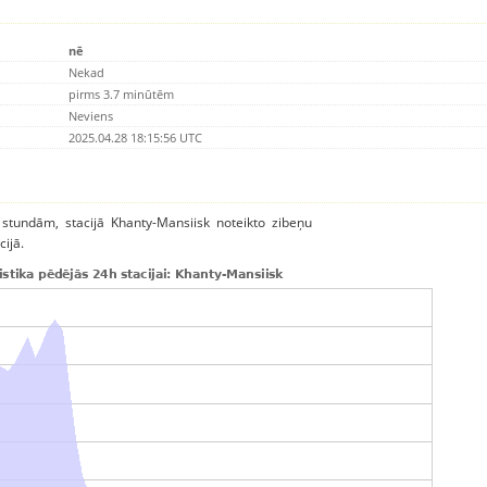
nē
Nekad
pirms 3.7 minūtēm
Neviens
2025.04.28 18:15:56 UTC
a stundām, stacijā Khanty-Mansiisk noteikto zibeņu
cijā.