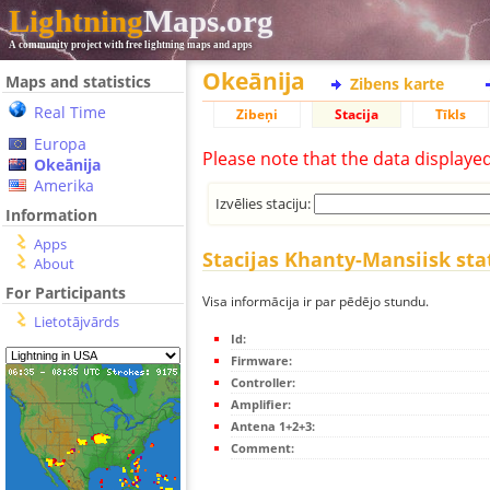
Lightning
Maps.org
A community project with free lightning maps and apps
Okeānija
Maps and statistics
Zibens karte
Real Time
Zibeņi
Stacija
Tīkls
Europa
Please note that the data displaye
Okeānija
Amerika
Izvēlies staciju:
Information
Apps
Stacijas Khanty-Mansiisk sta
About
For Participants
Visa informācija ir par pēdējo stundu.
Lietotājvārds
Id:
Firmware:
Controller:
Amplifier:
Antena 1+2+3:
Comment: