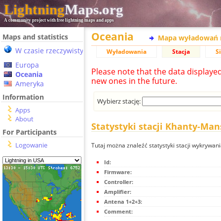
Lightning
Maps.org
A community project with free lightning maps and apps
Oceania
Maps and statistics
Mapa wyładowań 
W czasie rzeczywistym
Wyładowania
Stacja
S
Europa
Please note that the data displaye
Oceania
new ones in the future.
Ameryka
Information
Wybierz stację:
Apps
About
Statystyki stacji Khanty-Man
For Participants
Logowanie
Tutaj można znaleźć statystyki stacji wykrywan
Id:
Firmware:
Controller:
Amplifier:
Antena 1+2+3:
Comment: