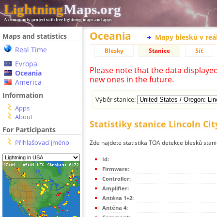
Lightning
Maps.org
A community project with free lightning maps and apps
Oceania
Maps and statistics
Mapy blesků v reá
Real Time
Blesky
Stanice
Síť
Evropa
Please note that the data displaye
Oceania
new ones in the future.
America
Information
Výběr stanice:
Apps
About
Statistiky stanice Lincoln Cit
For Participants
Přihlašovací jméno
Zde najdete statistika TOA detekce blesků stanic
Id:
Firmware:
Controller:
Amplifier:
Anténa 1+2:
Anténa 4: