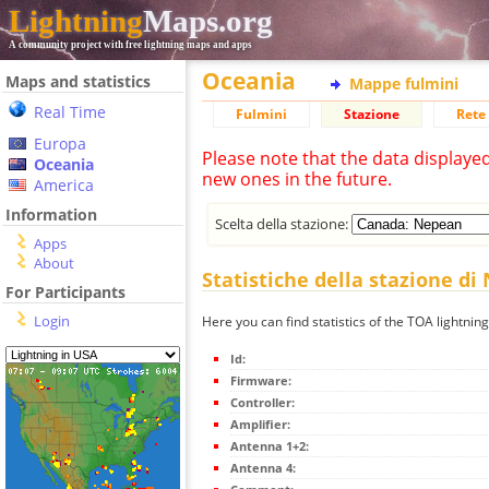
Lightning
Maps.org
A community project with free lightning maps and apps
Oceania
Maps and statistics
Mappe fulmini
Real Time
Fulmini
Stazione
Rete 
Europa
Please note that the data displaye
Oceania
new ones in the future.
America
Information
Scelta della stazione:
Apps
About
Statistiche della stazione d
For Participants
Login
Here you can find statistics of the TOA lightnin
Id:
Firmware:
Controller:
Amplifier:
Antenna 1+2:
Antenna 4: