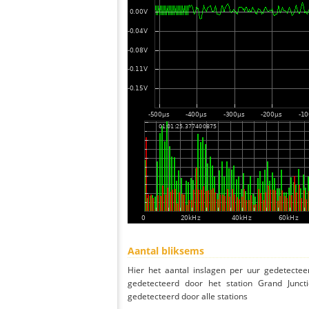
Aantal bliksems
Hier het aantal inslagen per uur gedetectee
gedetecteerd door het station Grand Junct
gedetecteerd door alle stations