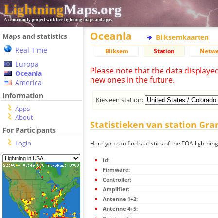
Lightning
Maps.org
A community project with free lightning maps and apps
Oceania
Maps and statistics
Bliksemkaarten
Real Time
Bliksem
Station
Netwe
Europa
Please note that the data displaye
Oceania
new ones in the future.
America
Information
Kies een station:
Apps
About
Statistieken van station Gra
For Participants
Login
Here you can find statistics of the TOA lightnin
Id:
Firmware:
Controller:
Amplifier:
Antenne 1+2:
Antenne 4+5: