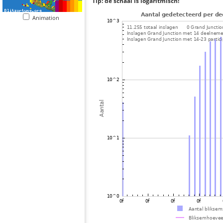
Tip: de schaal is logaritmisch!
Animation