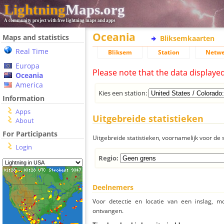
Lightning
Maps.org
A community project with free lightning maps and apps
Oceania
Maps and statistics
Bliksemkaarten
Real Time
Bliksem
Station
Netwe
Europa
Please note that the data displaye
Oceania
America
Kies een station:
Information
Apps
Uitgebreide statistieken
About
For Participants
Uitgebreide statistieken, voornamelijk voor de s
Login
Regio:
Deelnemers
Voor detectie en locatie van een inslag, 
ontvangen.