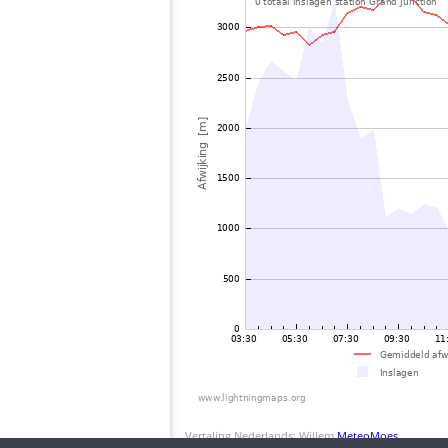
Vertaling Nederlands: Willem
MeteoMoes