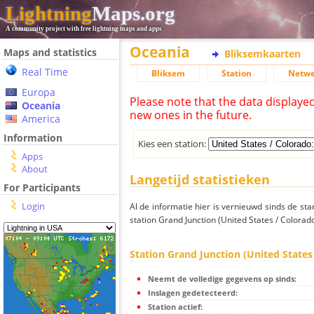
Lightning
Maps.org
A community project with free lightning maps and apps
Oceania
Maps and statistics
Bliksemkaarten
Real Time
Bliksem
Station
Netwe
Europa
Please note that the data displaye
Oceania
new ones in the future.
America
Information
Kies een station:
Apps
About
Langetijd statistieken
For Participants
Login
Al de informatie hier is vernieuwd sinds de sta
station Grand Junction (United States / Colorado
Station Grand Junction (United States
Neemt de volledige gegevens op sinds:
Inslagen gedetecteerd:
Station actief: