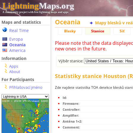
Lightning
Maps.org
A community project with free lightning maps and apps
Oceania
Maps and statistics
Mapy blesků v reá
Real Time
Blesky
Stanice
Síť
Evropa
Please note that the data displaye
Oceania
new ones in the future.
America
Information
Výběr stanice:
Apps
About
Statistiky stanice Houston (
For Participants
Přihlašovací jméno
Zde najdete statistika TOA detekce blesků stan
Id:
Firmware:
Controller:
Amplifier:
Anténa 1+2:
Comment: