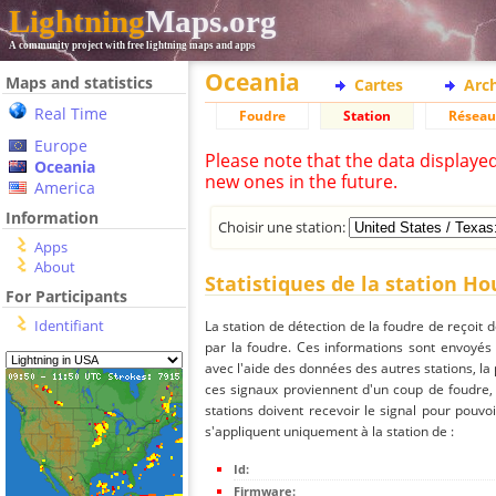
Lightning
Maps.org
A community project with free lightning maps and apps
Oceania
Maps and statistics
Cartes
Arc
Real Time
Foudre
Station
Réseau
Europe
Please note that the data displaye
Oceania
new ones in the future.
America
Information
Choisir une station:
Apps
About
Statistiques de la station H
For Participants
Identifiant
La station de détection de la foudre de reçoit 
par la foudre. Ces informations sont envoyés
avec l'aide des données des autres stations, la
ces signaux proviennent d'un coup de foudre,
stations doivent recevoir le signal pour pouvoi
s'appliquent uniquement à la station de :
Id:
Firmware: