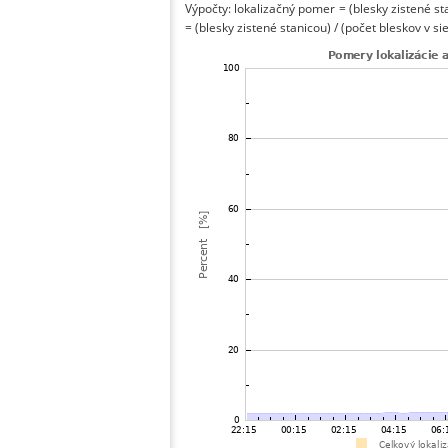
Výpočty: lokalizačný pomer = (blesky zistené st
= (blesky zistené stanicou) / (počet bleskov v sie