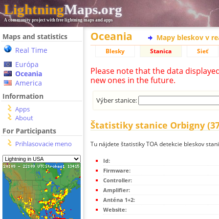
Lightning
Maps.org
A community project with free lightning maps and apps
Oceania
Maps and statistics
Mapy bleskov v r
Real Time
Blesky
Stanica
Sieť
Európa
Please note that the data displaye
Oceania
new ones in the future.
America
Information
Výber stanice:
Apps
About
Štatistiky stanice Orbigny (37
For Participants
Prihlasovacie meno
Tu nájdete štatistiky TOA detekcie bleskov stan
Id:
Firmware:
Controller:
Amplifier:
Anténa 1+2:
Website: