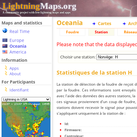
Lightning
Maps.org
A community project with free lightning maps and apps
Oceania
Maps and statistics
Cartes
Arc
Real Time
Foudre
Station
Réseau
Europe
Please note that the data displaye
Oceania
America
Choisir une station:
Information
Apps
Statistiques de la station H
About
For Participants
La station de détection de la foudre de reçoit 
Identifiant
par la foudre. Ces informations sont envoyés
avec l'aide des données des autres stations, la
ces signaux proviennent d'un coup de foudre,
stations doivent recevoir le signal pour pouvoi
s'appliquent uniquement à la station de :
Id:
Firmware:
Controleur: