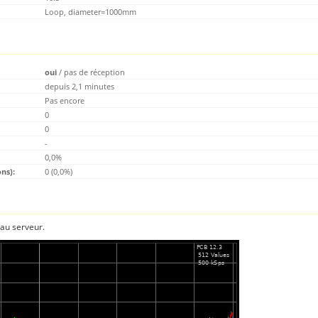
Loop, diameter=1000mm
oui
/
pas de réception
depuis 2,1 minutes
Pas encore
0
0
-
0,0%
ns):
0 (0,0%)
 au serveur.