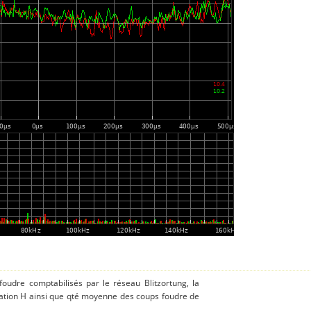
 foudre comptabilisés par le réseau Blitzortung, la
tation H ainsi que qté moyenne des coups foudre de