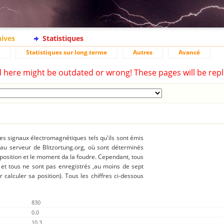
hives
Statistiques
Statistiques sur long terme
Autres
Avancé
d here might be outdated or wrong! These pages will be repl
des signaux électromagnétiques tels qu'ils sont émis
 au serveur de Blitzortung.org, où sont déterminés
 position et le moment da la foudre. Cependant, tous
 et tous ne sont pas enregistrés ,au moins de sept
r calculer sa position). Tous les chiffres ci-dessous
830
0.0
10.3