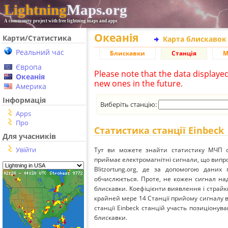
Lightning
Maps.org
A community project with free lightning maps and apps
Океанія
Карти/Статистика
Карта блискавок
Реальний час
Блискавки
Станція
М
Європа
Please note that the data displaye
Океанія
new ones in the future.
Америка
Інформація
Виберіть станцію:
Apps
Про
Статистика станції Einbeck
Для учасників
Увійти
Тут ви можете знайти статистику МЧП ст
приймає електромагнітні сигнали, що вип
Blitzortung.org, де за допомогою даних
обчислюється. Проте, не кожен сигнал над
блискавки. Коефіцієнти виявлення і страйк
крайней мере 14 Станції прийому сигналу ві
станції Einbeck станцій участь позиціонува
блискавки.