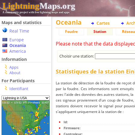
Lightning
Maps.org
A community project with free lightning maps and apps
Oceania
Maps and statistics
Cartes
Arc
Real Time
Foudre
Station
Réseau
Europe
Please note that the data displaye
Oceania
America
Choisir une station:
Information
Apps
Statistiques de la station Ei
About
For Participants
La station de détection de la foudre de reçoit 
Identifiant
par la foudre. Ces informations sont envoyés
avec l'aide des données des autres stations, la
ces signaux proviennent d'un coup de foudre,
stations doivent recevoir le signal pour pouvoi
s'appliquent uniquement à la station de :
Id:
Firmware:
Controleur: