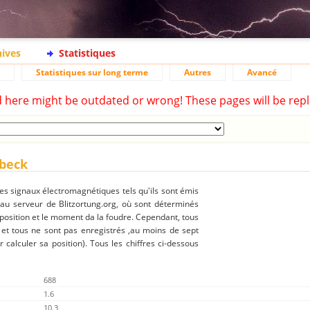
hives
Statistiques
Statistiques sur long terme
Autres
Avancé
d here might be outdated or wrong! These pages will be repl
nbeck
des signaux électromagnétiques tels qu'ils sont émis
 au serveur de Blitzortung.org, où sont déterminés
 position et le moment da la foudre. Cependant, tous
 et tous ne sont pas enregistrés ,au moins de sept
r calculer sa position). Tous les chiffres ci-dessous
688
1.6
10.3