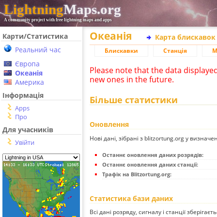
Lightning
Maps.org
A community project with free lightning maps and apps
Океанія
Карти/Статистика
Карта блискавок
Реальний час
Блискавки
Станція
М
Європа
Please note that the data displaye
Океанія
new ones in the future.
Америка
Інформація
Більше статистики
Apps
Про
Оновлення
Для учасників
Нові дані, зібрані з blitzortung.org у визначе
Увійти
Останнє оновлення даних розрядів:
Останнє оновлення даних станції:
Трафік на Blitzortung.org:
Статистика бази даних
Всі дані розряду, сигналу і станції зберігаєт