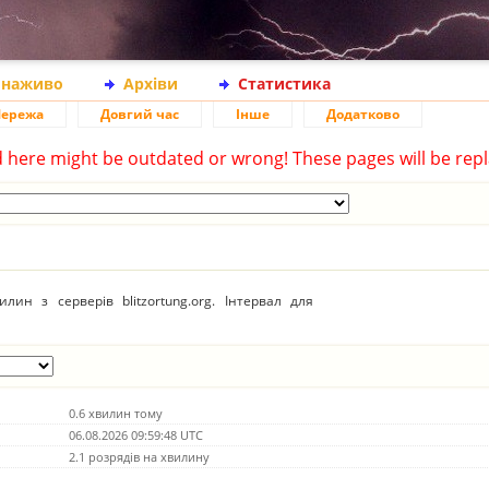
 наживо
Архіви
Статистика
ережа
Довгий час
Інше
Додатково
d here might be outdated or wrong! These pages will be repl
ин з серверів blitzortung.org. Інтервал для
0.6 хвилин тому
06.08.2026 09:59:48 UTC
2.1 розрядів на хвилину