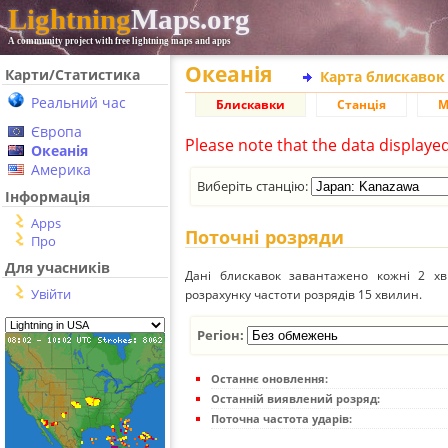
Lightning
Maps.org
A community project with free lightning maps and apps
Океанія
Карти/Статистика
Карта блискавок
Реальний час
Блискавки
Станція
М
Європа
Please note that the data displaye
Океанія
Америка
Виберіть станцію:
Інформація
Apps
Поточні розряди
Про
Для учасників
Дані блискавок завантажено кожні 2 хвил
Увійти
розрахунку частоти розрядів 15 хвилин.
Регіон:
Останнє оновлення:
Останній виявлений розряд:
Поточна частота ударів: