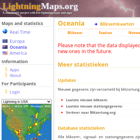
Lightning
Maps.org
A community project with free lightning maps and apps
Oceania
Maps and statistics
Bliksemkaarten
Real Time
Bliksem
Station
Netwe
Europa
Please note that the data displaye
Oceania
new ones in the future.
America
Information
Meer statistieken
Apps
About
Updates
For Participants
Nieuwe gegevens zijn verzameld bij blitzortung.
Login
Laatste nieuwe bliksem:
Laatste nieuwe stationgegevens:
Verkeer naar Blitzortung.org:
Database statistieken
Alle bliksem-, signaal- en stationgegevens z